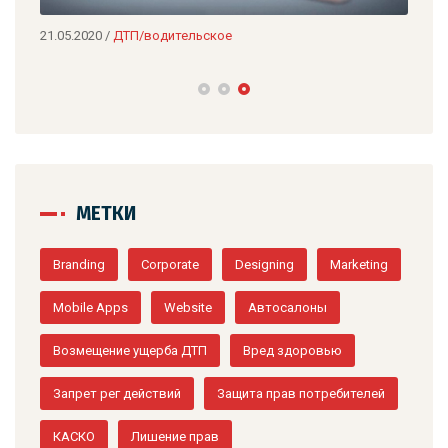
21.05.2020
/
ДТП/водительское
06.0
Рем
МЕТКИ
Branding
Corporate
Designing
Marketing
Mobile Apps
Website
Автосалоны
Возмещение ущерба ДТП
Вред здоровью
Запрет рег действий
Защита прав потребителей
КАСКО
Лишение прав