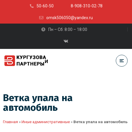
50-60-50
8-908-310-02-78
omsk506050@yandex.ru
Пн – Сб: 8:00 – 18:00
Ветка упала на
автомобиль
Главная
»
Иные административные
»
Ветка упала на автомобиль