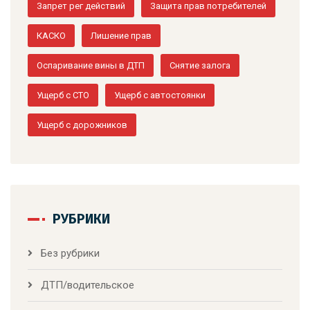
Запрет рег действий
Защита прав потребителей
КАСКО
Лишение прав
Оспаривание вины в ДТП
Снятие залога
Ущерб с СТО
Ущерб с автостоянки
Ущерб с дорожников
РУБРИКИ
Без рубрики
ДТП/водительское