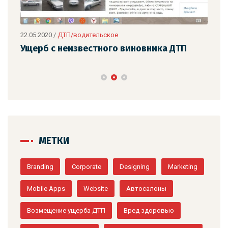
21.0
22.05.2020
/
ДТП/водительское
Ущерб с неизвестного виновника ДТП
МЕТКИ
Branding
Corporate
Designing
Marketing
Mobile Apps
Website
Автосалоны
Возмещение ущерба ДТП
Вред здоровью