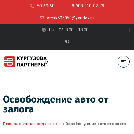
50-60-50
8-908-310-02-78
omsk506050@yandex.ru
Пн – Сб: 8:00 – 18:00
Освобождение авто от
залога
Главная
»
Купля-продажа авто
»
Освобождение авто от залога