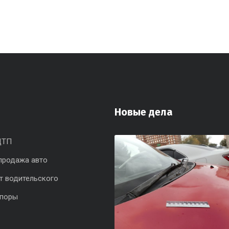
Новые дела
ДТП
продажа авто
т водительского
споры