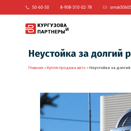
50-60-50
8-908-310-02-78
omsk50605
Неустойка за долгий 
Главная
»
Купля-продажа авто
»
Неустойка за долгий