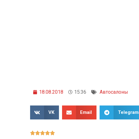
18.08.2018
15:36
Автосалоны
VK
Email
Telegram




