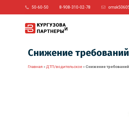
50-60-50
8-908-310-02-78
omsk50605
Снижение требований п
Главная
»
ДТП/водительское
»
Снижение требований п