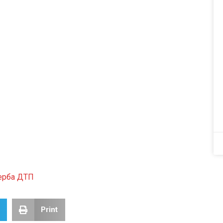
ерба ДТП
Print