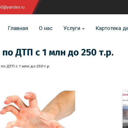
0@yandex.ru
Главная
О нас
Услуги
Картотека д
о ДТП с 1 млн до 250 т.р.
о ДТП с 1 млн до 250 т.р.