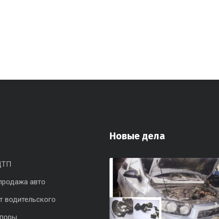
Новые дела
ДТП
продажа авто
т водительского
споры