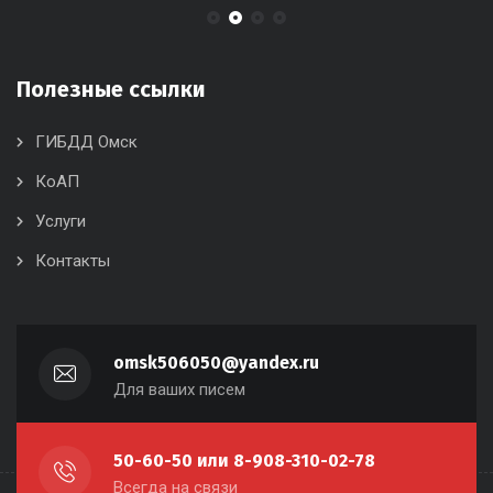
Полезные ссылки
ГИБДД Омск
КоАП
Услуги
Контакты
omsk506050@yandex.ru
Для ваших писем
50-60-50 или 8-908-310-02-78
Всегда на связи