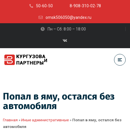
50-60-50
8-908-310-02-78
omsk506050@yandex.ru
Пн – Сб: 8:00 – 18:00
Попал в яму, остался без
автомобиля
Главная
»
Иные административные
»
Попал в яму, остался без
автомобиля