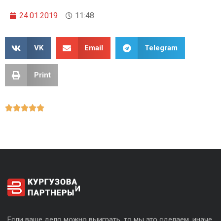
24.01.2019
11:48
VK
Email
Telegram
Print





Если ваше дело можно выиграть, то мы это сделаем, иначе